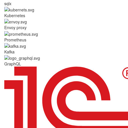
sqlx
Kubernetes
Envoy proxy
Prometheus
Kafka
GraphQL