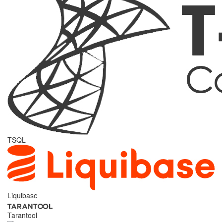
TSQL
Liquibase
Tarantool