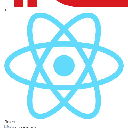
1С
React